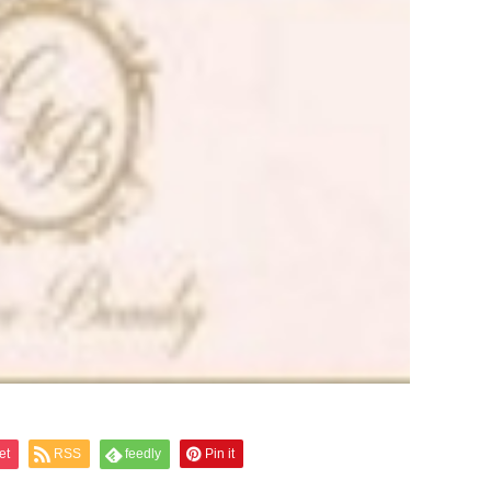
et
RSS
feedly
Pin it