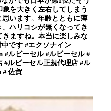
aのなかでも日本が第1位だそう
印象を大きく左右してしまう
と思います。年齢とともに薄
き、ハリコシが無くなってき
てきますね。本当に楽しみな
中です️ #エクソナイン
ejapan #ルビーセル #ルビーセル #
 #ルビーセル正規代理店 #ル
 # 佐賀