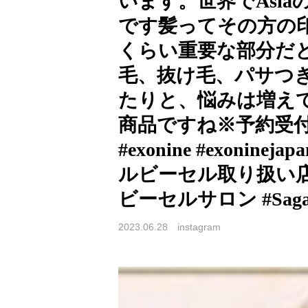
います。世界でAsi
です髪ってその方の
くらい重要な部分だ
毛、抜け毛、パサつ
たりと、悩みは増え
商品ですね※予約受付
#exonine #exonin
ルビーセル取り扱い店
ビーセルサロン #Saga
2023.06.28
instagram