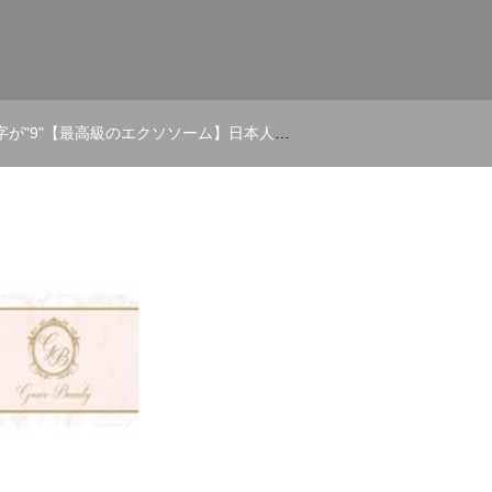
きますね。本当に楽しみな商品ですね※予約受付中です️ #エクソナイン #exonine #exoninejapan #ルビーセル #ルビーセル #ルビーセル取り扱い店 #ルビーセル正規代理店 #ルビーセルサロン #Saga # 佐賀