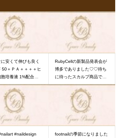
は
す！そのヒト幹細胞の培養液、
のお
希釈なしの原液の美容液を使っ
い
て細胞に直接働きかけるので、
て
これにより細胞自体が活性化
売
し、アンチエイジング(老化抑
し
制)ではなくリバースエイジン
にお
グ！！要するに﹨若返り/が期待
た
できるのです
そんなRubyCell
なに安くて伸びも良く
RubyCellの新製品発表会が
、
を使っての体験会をします
人は1
F 50＋ＰＡ＋＋＋＋ヒ
博多でありました♡♡待ち
達ま
日1日老化してますが、リバース
胞培養液 1%配合テ
に待ったスカルプ商品で
す
エイジング出来るなんて素敵で
チャーが好きなのでた
す！
日本人口1億2452万
すよね！今お使いのお化粧品に
り塗ってます※当店で
人 そのうち、薄毛に悩ん
満足出来てない方、お化粧品迷
入できます♡♡
でる方は 4000万人＝3人
子の方どうぞ1回お試しして下さ
に1人が悩んでいる人口の
い
その日からお肌が変わるかも
70%も悩んでいる（老若男
#RubyCell #rubycellkorea
女問わず）薄毛はもはや男
#rubycelljapan
性だけの悩みではありませ
#nail #nailart #naildesign
footnailの季節になりました
#rubycellsingapore #rubycell4u