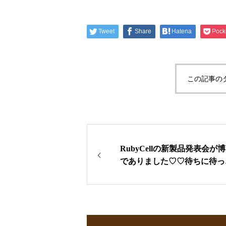
Tweet
Share
Hatena
Pock
この記事の
RubyCellの新製品発表会が
でありました♡♡待ちに待っ
スカルプ商品です！
日本人口
2452万人 そのうち、薄毛に
んでる方は 4000万人＝3人
人が悩んでいる人口の70%も
んでいる（老若男女問わず）