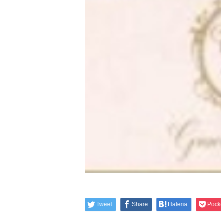
Tweet
Share
Hatena
Pock