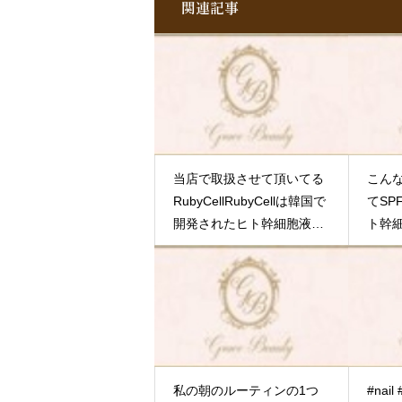
関連記事
毛はもはや男性だけの悩みで
ありません…
当サロン
客様もお悩みの方はとても多
ので少しでも皆様のお役に立
ればと思ってます♡♡早く発
しないかなー
ほんとに楽
み！愛さん(お初でした本当
肌が綺麗で可愛らしい人でし
当店で取扱させて頂いてる
こん
)磨紀さん、枝里子さん
RubyCell
RubyCellは韓国で
てSP
Saga、沖縄メンバーちゃん
開発されたヒト幹細胞液を
ト幹細
たお会いできて嬉しかったで
最初にスキンケアに取り入
クス
#rubycell #rubycellkorea
れたパイオニア♡♡ヒト幹
っぷ
#rubycelljapan #ルビーセル #ル
細胞とは再生医療などで注
も購
ビーセル取り扱い店 #ルビーセ
目されているもので人の全
ルサロン #ルビーセルsaga #ルビ
ての細胞の元となる細胞で
ーセル佐賀代理店
す！そのヒト幹細胞の培養
液、希釈なしの原液の美容
私の朝のルーティンの1つ