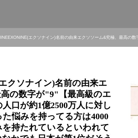
ソナイン)名前の由来エクソソーム&究極、最高の数字が"9"【最高級のエクソソーム】日本人の人口が約1億2500万人に対して薄毛、抜け毛といった悩みを持ってる方は4000万人と3人に1人が悩みを持たれているといわれています。世界でAsiaのなかでも日本が第1位だそうです髪ってその方の印象を大きく左右してしまうくらい重要な部分だと思います。年齢とともに薄毛、抜け毛、パサつき、ハリコシが無くなってきたりと、悩みは増えて
NE(エクソナイン)名前の由来エ
高の数字が"9"【最高級のエ
人口が約1億2500万人に対し
た悩みを持ってる方は4000
みを持たれているといわれて