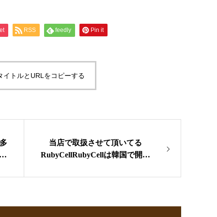
et
RSS
feedly
Pin it
タイトルとURLをコピーする
博多
当店で取扱させて頂いてる
た
RubyCell
RubyCellは韓国で開発
1億
されたヒト幹細胞液を最初にス
悩
キンケアに取り入れたパイオニ
に1
ア♡♡ヒト幹細胞とは再生医療
悩
などで注目されているもので人
薄
の全ての細胞の元となる細胞で