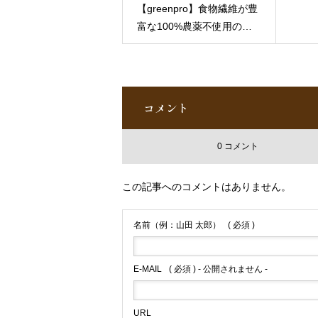
液を使って細胞に直接働き
【greenpro】食物繊維が豊
かけるので、これにより細
富な100%農薬不使用の大
胞自体が活性化し、アンチ
麦若葉使用。しかも生きた
エイジング(老化抑制)では
まま腸まで届く乳酸菌入り‬
なくリバースエイジン
宇治抹茶入り緑茶エキスが
グ！！要するに﹨若返り/が
ブレンドされていて飲みや
コメント
期待できるのです
そんな
すくて美味しいです
テニ
RubyCellを使っての体験会
スコート2面分の腸のお掃
をします
人は1日1日老化し
0 コメント
除‬目に見えないところだか
てますが、リバースエイジ
らこそきちんとしたエビデ
ング出来るなんて素敵です
ンスのある信頼でき安全な
この記事へのコメントはありません。
よね！今お使いのお化粧品
ものを取り入れたい※salon
に満足出来てない方、お化
で購入もできます*゜
名前（例：山田 太郎）
( 必須 )
粧品迷子の方どうぞ1回お
#greenpro #グリーンプロ #
試しして下さい
その日から
腸活 #青汁 #生きたまま腸
お肌が変わるかも
E-MAIL
( 必須 ) - 公開されません -
に届く #NU SKIN
#RubyCell #rubycellkorea
#rubycelljapan
URL