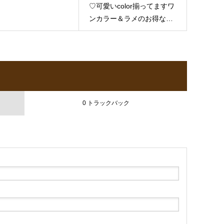
ん…
当サロンのお客様
♡可愛いcolor揃ってますワ
#rubycellヒト幹細胞 #セルマン
もお悩みの方はとても多い
ンカラー＆ラメのお得なク
化粧品 #セルマン #セルマンピー
ので少しでも皆様のお役に
ーポンも大人気です
リング #セルマンジャパン #セル
立てればと思ってます♡♡
#footnail #footnails
マンジャパン取扱店 #セルマン
早く発売しないかなー
ほ
#footnailart #footnaildesign
ジャパン導入店 #monalli #ヒト
んとに楽しみ！愛さん(お初
#footnails #佐賀ネイルサロ
幹細胞 #ヒト幹細胞培養液 #ヒト
でした本当にお肌が綺麗で
ン #佐賀ネイルサロン
幹細胞コスメ #ヒト幹細胞美容
可愛らしい人でした
)磨紀
gracebeauty#RubyCell
液 #植物幹細胞 #植物幹細胞培養
さん、枝里子さん、Saga、
0 トラックバック
#rubycellkorea
液 #植物幹細胞培養液コスメ #ビ
沖縄メンバーちゃん達また
#rubycelljapan
タミンa #レチノール #レチノー
お会いできて嬉しかったで
#rubycellsingapore
ル好き ♡♡
す
#rubycell #rubycellkorea
#rubycell4u #rubycellヒト
#rubycelljapan #ルビーセル
幹細胞 #セルマン化粧品 #
#ルビーセル取り扱い店 #ル
セルマン #セルマンピーリ
ビーセルサロン #ルビーセ
ング #セルマンジャパン #
ルsaga #ルビーセル佐賀代
セルマンジャパン取扱店 #
理店
セルマンジャパン導入店
#monalli #ヒト幹細胞 #ヒト